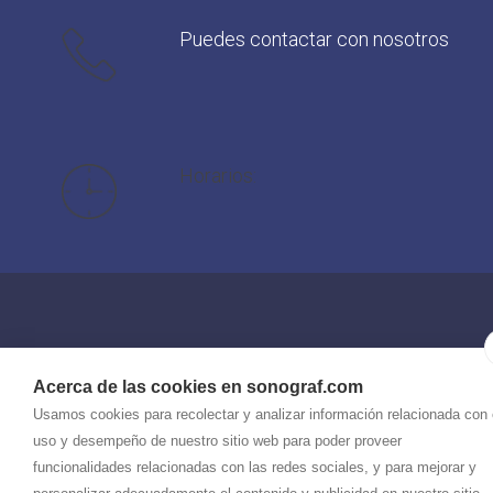
Puedes contactar con nosotros
Horarios:
SONOGRAF | ESCUELA SUPERIOR DE IMAGEN Y SONIDO
-
Aviso legal
-
Política de privacidad
-
Política de cookies
- By
CiberPubli
Acerca de las cookies en sonograf.com
-
Usamos cookies para recolectar y analizar información relacionada con 
uso y desempeño de nuestro sitio web para poder proveer
funcionalidades relacionadas con las redes sociales, y para mejorar y