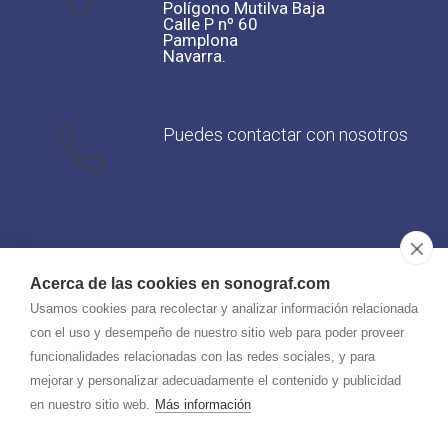
Polígono Mutilva Baja
Calle P nº 60
Pamplona
Navarra.
Puedes contactar con nosotros
Horarios:
Acerca de las cookies en sonograf.com
Usamos cookies para recolectar y analizar información relacionada
con el uso y desempeño de nuestro sitio web para poder proveer
funcionalidades relacionadas con las redes sociales, y para
mejorar y personalizar adecuadamente el contenido y publicidad
en nuestro sitio web.
Más información
SONOGRAF | ESCUELA SUPERIOR DE IMAGEN Y SONIDO
-
Aviso legal
-
Política de privacidad
-
Política de cookies
- By
CiberPubli